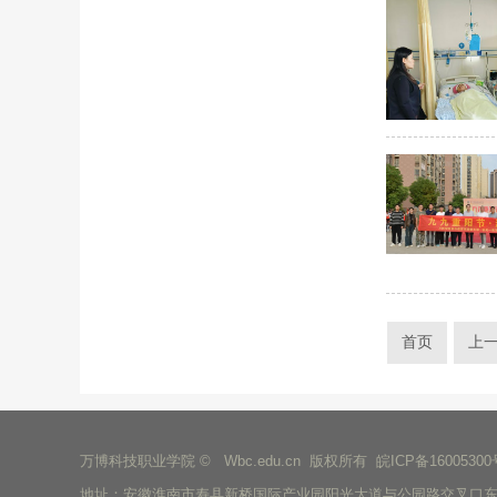
首页
上
万博科技职业学院 © Wbc.edu.cn 版权所有
皖ICP备16005300
地址：安徽淮南市寿县新桥国际产业园阳光大道与公园路交叉口东北