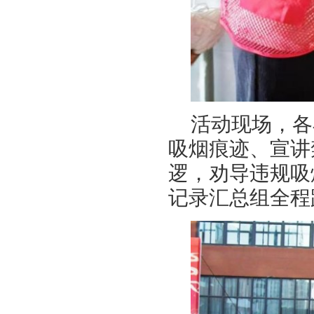
活动现场，各
吸烟痕迹、宣讲
逻，劝导违规吸
记录汇总组全程