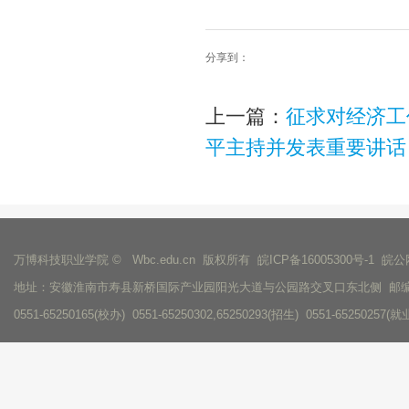
分享到：
上一篇：
征求对经济工
平主持并发表重要讲话
万博科技职业学院 © Wbc.edu.cn 版权所有
皖ICP备16005300号-1
皖公网
地址：安徽淮南市寿县新桥国际产业园阳光大道与公园路交叉口东北侧 邮编：
0551-65250165(校办) 0551-65250302,65250293(招生) 0551-65250257(就